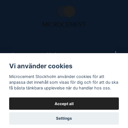
Microcement Stockholm AB orgnr: 559458-6298
Vi använder cookies
Kundtjänst
Microcement Stockholm använder cookies för att
anpassa det innehåll som visas för dig och för att du ska
få bästa tänkbara upplevelse när du handlar hos oss.
Accept all
Settings