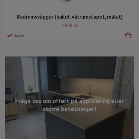
Badrumsväggar (kakel, våtrumstapet, målat)
2 999 kr
I lager
Fråga oss om offert på applicering eller
större betällningar!