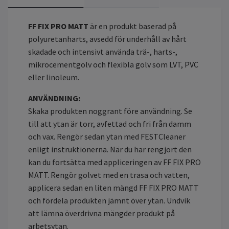
FF FIX PRO MATT
är en produkt baserad på
polyuretanharts, avsedd för underhåll av hårt
skadade och intensivt använda trä-, harts-,
mikrocementgolv och flexibla golv som LVT, PVC
eller linoleum.
ANVÄNDNING:
Skaka produkten noggrant före användning.
Se
till att ytan är torr, avfettad och fri från damm
och vax. Rengör sedan ytan med FESTCleaner
enligt instruktionerna.
När du har rengjort den
kan du fortsätta med appliceringen av FF FIX PRO
MATT. Rengör golvet med en trasa och vatten,
applicera sedan en liten mängd FF FIX PRO MATT
och fördela produkten jämnt över ytan.
Undvik
att lämna överdrivna mängder produkt på
arbetsytan.