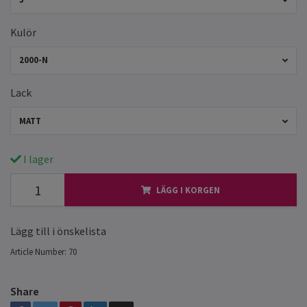
Kulör
2000-N
Lack
MATT
I lager
LÄGG I KORGEN
Lägg till i önskelista
Article Number:
70
Share