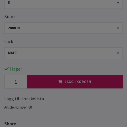
5
Kulör
2000-N
Lack
MATT
I lager
LÄGG I KORGEN
Lägg till i önskelista
Article Number:
68
Share